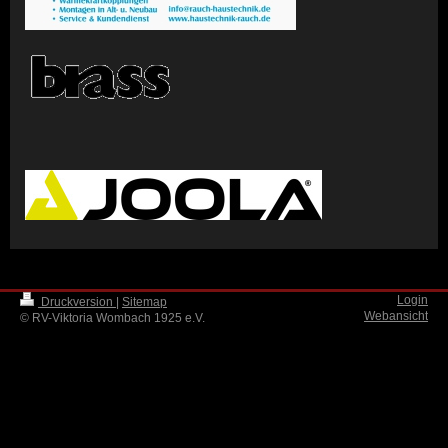
Login
Druckversion
|
Sitemap
Webansicht
© RV-Viktoria Wombach 1925 e.V.