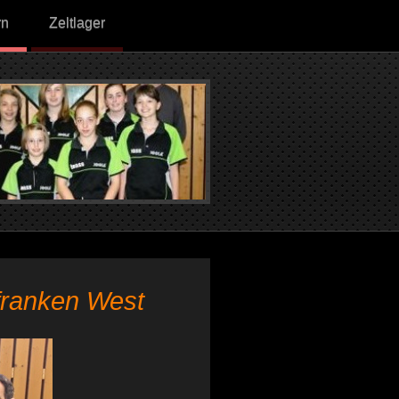
rn
Zeltlager
rfranken West