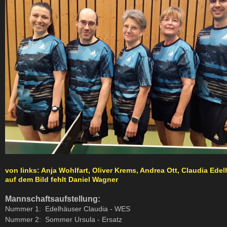
von links: Anja Wohlfart, Oliver Krems, Andrea Ott, Claudia Ed
auf dem Bild fehlt Daniel Wagner
Mannschaftsaufstellung:
Nummer 1:
Edelhäuser Claudia - WES
Nummer 2: Sommer Ursula - Ersatz