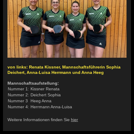
von links: Renata Kissner, Mannschaftsführerin Sophia
Deichert, Anna-Luisa Herrmann und Anna Heeg
Mannschaftsaufstellung:
Nummer 1:
Kissner Renata
Nummer 2:
Deichert Sophia
Nummer 3
Heeg Anna
Nummer 4:
Herrmann Anna-Luisa
Weitere Informationen finden Sie
hier