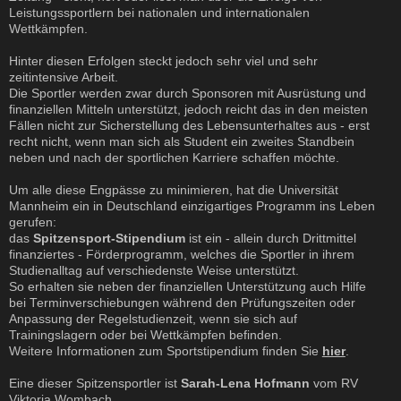
Leistungssportlern bei nationalen und internationalen
Wettkämpfen.
Hinter diesen Erfolgen steckt jedoch sehr viel und sehr
zeitintensive Arbeit.
Die Sportler werden zwar durch Sponsoren mit Ausrüstung und
finanziellen Mitteln unterstützt, jedoch reicht das in den meisten
Fällen nicht zur Sicherstellung des Lebensunterhaltes aus - erst
recht nicht, wenn man sich als Student ein zweites Standbein
neben und nach der sportlichen Karriere schaffen möchte.
Um alle diese Engpässe zu minimieren, hat die Universität
Mannheim ein in Deutschland einzigartiges Programm ins Leben
gerufen:
das
Spitzensport-Stipendium
ist ein - allein durch Drittmittel
finanziertes - Förderprogramm, welches die Sportler in ihrem
Studienalltag auf verschiedenste Weise unterstützt.
So erhalten sie neben der finanziellen Unterstützung auch Hilfe
bei Terminverschiebungen während den Prüfungszeiten oder
Anpassung der Regelstudienzeit, wenn sie sich auf
Trainingslagern oder bei Wettkämpfen befinden.
Weitere Informationen zum Sportstipendium finden Sie
hier
.
Eine dieser Spitzensportler ist
Sarah-Lena Hofmann
vom RV
Viktoria Wombach.