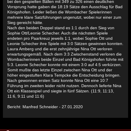
bei den gespielten Bällen mit 349 zu 326 einen deutlichen
Vorsprung hatte gaben die 18:19 Sätze den Ausschlag für Bad
Königshofen. Leider ließen die Wombacher Spielerinnen
mehrere klare Satzführungen ungenutzt, wobei nur einer zum
Sieg gereicht hätte.
Nach den beiden Doppel stand es 1:1 durch den Sieg von
Sophie Ott/Leonie Schecher. Auch die nächsten Spiele
endeten pro Paarkreuz jeweils 1:1, wobei Sophie Ott und
Leonie Schecher ihre Spiele mit 3:0 Sätzen gewinnen konnten.
Laura Amberg und die erst zehnjährige Nina Ott verloren
erwartungsgemäß. Nach dem 3:3 Zwischenstand verloren die
Wombacherinnen beide Einzel und Bad Königshofen führte mit
5:3. Leonie Schecher konnte mit einem 3:0 auf 4:5 verkürzen.
Somit mußte das letzte Einzel zwischen Nina Ott und der
höher eingestuften Klara Tempcke die Entscheidung bringen.
Nach gewonnen ersten Satz konnte Nina Ott eine 10:7
Führung im zweiten leider nicht nutzen. Dennoch lieferte Nina
Ott ein Klassespiel und siegte in fünf Sätzen. (11:9, 11:13,
11:6, 9:11 und 11:6)
Bericht: Manfred Schneider - 27.01.2020