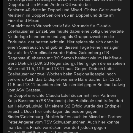
Doppel und im Mixed. Andrea Ott wurde bei
Senioren 40 dritte im Doppel und Mixed. Christa Geist wurde
Meisterin im Doppel Senioren 65 im Doppel und dritte im
Einzel und Mixed.
Gar nicht nach Wunsch verlief die Vorrunde für Claudia
Edelhäuser im Einzel. Sie mußte dabei eine völlig unerwartete
Niederlage hinnehmen und zog als Gruppenzweite in die
Endrunde der besten acht ein. Hier spielte sie sich dann in
einen Spielrausch und gab an diesem Tage keinen einzigen
Satz ab. Im Viertelfinale wurde Polina Goldenberg (TB
Regenstauf) ebenso mit 3:0 Sätzen besiegt wie im Halbfinale
Gerti Dietrich (DJK SB Regensburg). Hier gingen die einzelnen
Sätze mit 11:5, 11:9 und 13:11 aus. Gegen Dietrich hatte
Edelhäuser vor zwei Wochen beim Regionalligaspiel noch
verloren. Auch das Endspiel war eine klare Sache. Ein 12:10,
11:5 und 13:11 brachten den Meistertitel gegen Bettina Ludwig
vom ASV Grassau.
Im Doppel erreichte Claudia Edelhäuser mit ihrer Partnerin
Katja Bussmann (SB Versbach) das Halbfinale und trafen dort
auf Hellwig/Ludwig. Mit einem 3:2 Erfolg wurde das Endspiel
erreicht. Doch hier unterlagen die beiden gegen
Binder/Goldenburg. Ähnlich lief es auch im Mixed mit Partner
Peter Angerer vom TSV Schwabmünchen. Auch hier konnte
man bis ins Finale vorrücken, war dort jedoch gegen
Dietrich/Schöllhorn mit 1:3 unterlegen.