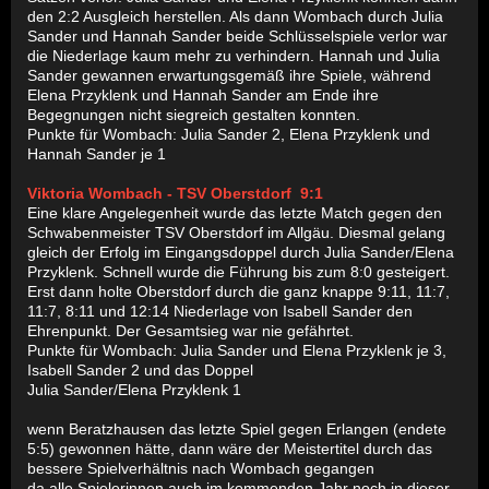
den 2:2 Ausgleich herstellen. Als dann Wombach durch Julia
Sander und Hannah Sander beide Schlüsselspiele verlor war
die Niederlage kaum mehr zu verhindern. Hannah und Julia
Sander gewannen erwartungsgemäß ihre Spiele, während
Elena Przyklenk und Hannah Sander am Ende ihre
Begegnungen nicht siegreich gestalten konnten.
Punkte für Wombach: Julia Sander 2, Elena Przyklenk und
Hannah Sander je 1
Viktoria Wombach - TSV Oberstdorf 9:1
Eine klare Angelegenheit wurde das letzte Match gegen den
Schwabenmeister TSV Oberstdorf im Allgäu. Diesmal gelang
gleich der Erfolg im Eingangsdoppel durch Julia Sander/Elena
Przyklenk. Schnell wurde die Führung bis zum 8:0 gesteigert.
Erst dann holte Oberstdorf durch die ganz knappe 9:11, 11:7,
11:7, 8:11 und 12:14 Niederlage von Isabell Sander den
Ehrenpunkt. Der Gesamtsieg war nie gefährtet.
Punkte für Wombach: Julia Sander und Elena Przyklenk je 3,
Isabell Sander 2 und das Doppel
Julia Sander/Elena Przyklenk 1
wenn Beratzhausen das letzte Spiel gegen Erlangen (endete
5:5) gewonnen hätte, dann wäre der Meistertitel durch das
bessere Spielverhältnis nach Wombach gegangen
da alle Spielerinnen auch im kommenden Jahr noch in dieser