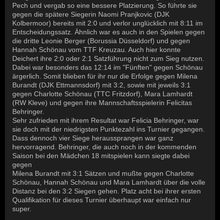
Pech und vergab so eine bessere Platzierung. So führte sie
gegen die spätere Siegerin Naomi Pranjkovic (DJK
Kolbermoor) bereits mit 2:0 und verlor unglücklich mit 8:11 im
Entscheidungssatz. Ähnlich war es auch in den Spielen gegen
die dritte Leonie Berger (Borussia Düsseldorf) und gegen
Hannah Schönau vom TTF Kreuzau. Auch hier konnte
Deichert ihre 2:0 oder 2:1 Satzführung nicht zum Sieg nutzen.
Dabei war besonders das 12:14 im "Fünften" gegen Schönau
ärgerlich. Somit blieben für ihr nur die Erfolge gegen Milena
Burandt (DJK Ettmannsdorf) mit 3:2, sowie mit jeweils 3:1
gegen Charlotte Schönau (TTC Fritzdorf), Mara Lamhardt
(RW Kleve) und gegen ihre Mannschaftsspielerin Felicitas
Behringer.
Sehr zufrieden mit ihrem Resultat war Felicia Behringer, war
sie doch mit der niedrigsten Punktezahl ins Turnier gegangen.
Dass dennoch vier Siege heraussprangen war ganz
hervorragend. Behringer, die auch noch in der kommenden
Saison bei den Mädchen 18 mitspielen kann siegte dabei
gegen
Milena Burandt mit 3:1 Sätzen und mußte gegen Charlotte
Schönau, Hannah Schönau und Mara Lamhardt über die volle
Distanz bei den 3:2 Siegen gehen. Platz acht bei ihrer ersten
Qualifikation für dieses Turnier überhaupt war einfach nur
super.