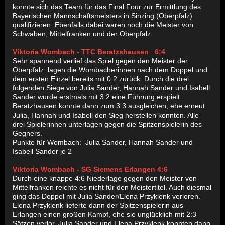
konnte sich das Team für das Final Four zur Ermittlung des
Bayerischen Mannschaftsmeisters in Sinzing (Oberpfalz)
qualifizieren. Ebenfalls dabei waren noch die Meister von
Schwaben, Mittelfranken und der Oberpfalz.
Viktoria Wombach - TTC Beratzshausen 6:4
Sehr spannend verlief das Spiel gegen den Meister der
Oberpfalz. lagen die Wombacherinnen nach dem Doppel und
dem ersten Einzel bereits mit 0:2 zurück. Durch die drei
folgenden Siege von Julia Sander, Hannah Sander und Isabell
Sander wurde erstmals mit 3:2 eine Führung erspielt.
Beratzhausen konnte dann zum 3:3 ausgleichen, ehe erneut
Julia, Hannah und Isabell den Sieg herstellen konnten. Alle
drei Spielerinnen unterlagen gegen die Spitzenspielerin des
Gegners.
Punkte für Wombach: Julia Sander, Hannah Sander und
Isabell Sander je 2
Viktoria Wombach - SG Siemens Erlangen 4:6
Durch eine knappe 4:6 Niederlage gegen den Meister von
Mittelfranken reichte es nicht für den Meistertitel. Auch diesmal
ging das Doppel mit Julia Sander/Elena Przyklenk verloren.
Elena Przyklenk lieferte dann der Spitzenspielerin aus
Erlangen einen großen Kampf, ehe sie unglücklich mit 2:3
Sätzen verlor. Julia Sander und Elena Przyklenk konnten dann