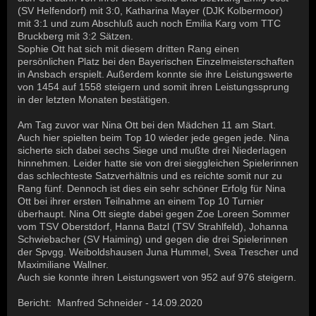
(SV Helfendorf) mit 3:0, Katharina Mayer (DJK Kolbermoor)
mit 3:1 und zum Abschluß auch noch Emilia Karg vom TTC
Bruckberg mit 3:2 Sätzen.
Sophie Ott hat sich mit diesem dritten Rang einen
persönlichen Platz bei den Bayerischen Einzelmeisterschaften
in Ansbach erspielt. Außerdem konnte sie ihre Leistungswerte
von 1454 auf 1558 steigern und somit ihren Leistungssprung
in der letzten Monaten bestätigen.
Am Tag zuvor war Nina Ott bei den Mädchen 11 am Start.
Auch hier spielten beim Top 10 wieder jede gegen jede. Nina
sicherte sich dabei sechs Siege und mußte drei Niederlagen
hinnehmen. Leider hatte sie von drei sieggleichen Spielerinnen
das schlechteste Satzverhältnis und es reichte somit nur zu
Rang fünf. Dennoch ist dies ein sehr schöner Erfolg für Nina
Ott bei ihrer ersten Teilnahme an einem Top 10 Turnier
überhaupt. Nina Ott siegte dabei gegen Zoe Loreen Sommer
vom TSV Oberstdorf, Hanna Batzl (TSV Strahlfeld), Johanna
Schwiebacher (SV Haiming) und gegen die drei Spielerinnen
der Spvgg. Weiboldshausen Juna Hummel, Svea Trescher und
Maximiliane Wallner.
Auch sie konnte ihren Leistungswert von 952 auf 976 steigern.
Bericht: Manfred Schneider - 14.09.2020