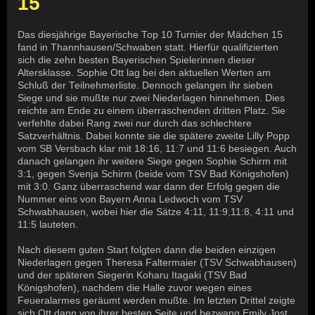
15
Das diesjährige Bayerische Top 10 Turnier der Mädchen 15
fand in Thannhausen/Schwaben statt. Hierfür qualifizierten
sich die zehn besten Bayerischen Spielerinnen dieser
Altersklasse. Sophie Ott lag bei den aktuellen Werten am
Schluß der Teilnehmerliste. Dennoch gelangen ihr sieben
Siege und sie mußte nur zwei Niederlagen hinnehmen. Dies
reichte am Ende zu einem überraschenden dritten Platz. Sie
verfehlte dabei Rang zwei nur durch das schlechtere
Satzverhältnis. Dabei konnte sie die spätere zweite Lilly Popp
vom SB Versbach klar mit 18:16, 11:7 und 11:6 besiegen. Auch
danach gelangen ihr weitere Siege gegen Sophie Schirm mit
3:1, gegen Svenja Schirm (beide vom TSV Bad Königshofen)
mit 3:0. Ganz überraschend war dann der Erfolg gegen die
Nummer eins von Bayern Anna Ledwoch vom TSV
Schwabhausen, wobei hier die Sätze 4:11, 11:9,11:8, 4:11 und
11:5 lauteten.
Nach diesem guten Start folgten dann die beiden einzigen
Niederlagen gegen Theresa Faltermaier (TSV Schwabhausen)
und der späteren Siegerin Koharu Itagaki (TSV Bad
Königshofen), nachdem die Halle zuvor wegen eines
Feueralarmes geräumt werden mußte. Im letzten Drittel zeigte
sich Ott dann von ihrer besten Seite und bezwang Emily Jost