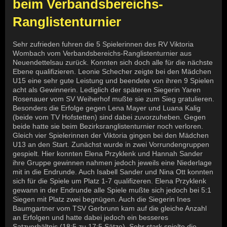
beim Verbandsbereichs-
Ranglistenturnier
Sehr zufrieden fuhren die 5 Spielerinnen des RV Viktoria
Wombach vom Verbandsbereichs-Ranglistenturnier aus
Neuendettelsau zurück. Konnten sich doch alle für die nächste
Ebene qualifizieren. Leonie Schecher zeigte bei den Mädchen
U15 eine sehr gute Leistung und beendete von ihren 9 Spielen
acht als Gewinnerin. Lediglich der späteren Siegerin Yaren
Rosenauer vom SV Weiherhof mußte sie zum Sieg gratulieren.
Besonders die Erfolge gegen Lena Mayer und Luana Kalig
(beide vom TV Hofstetten) sind dabei zuvorzuheben. Gegen
beide hatte sie beim Bezirksranglistenturnier noch verloren.
Gleich vier Spielerinnen der Viktoria gingen bei den Mädchen
U13 an den Start. Zunächst wurde in zwei Vorrundengruppen
gespielt. Hier konnten Elena Przyklenk und Hannah Sander
ihre Gruppe gewinnen nahmen jedoch jeweils eine Niederlage
mit in die Endrunde. Auch Isabell Sander und Nina Ott konnten
sich für die Spiele um Platz 1-7 qualifizeren. Elena Przyklenk
gewann in der Endrunde alle Spiele mußte sich jedoch bei 5:1
Siegen mit Platz zwei begnügen. Auch die Siegerin Ines
Baumgartner vom TSV Gerbrunn kam auf die gleiche Anzahl
an Erfolgen und hatte dabei jedoch ein besseres
Satzverhältnis (18:5 zu 17:5 Sätze). Sehr stark spielte die