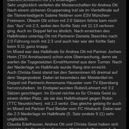
Sehr unglücklich verliefen die Meisterschaften für Andrea Ott.
Nach einem sicheren Gruppensieg traf sie im Viertelfinale auf
die Titelverteidigerin Sabine Neldner vom ESV München-
Freimann. Obwoh Ott schon mit 2:0 Sätzen führte kam noch
das "Aus" mit 2:3, wobei den fünfte Satz mit 11:13 verloren
ging. Auch im Doppel lief es ähnlich. Nach erreichen des
Halbfinales unterlag Ott mit Partnerin Daniela Staschko nach
2:0 Führung noch mit 2:3 und auch hier war der fünfte Satz
beim 9:11 ganz knapp.
Im Mixed war das Halbfinale für Andrea Ott mit Partner Jochen
Heim (TSV Arnshausen) schon eine Überraschung, denn sie
warfen die Topgesetzten Ernst/Hummel aus dem Turnier. Nach
der Niederlage im Halbfinale wurde Rang drei erreicht.
Auch Christa Geist stand bei den Seniorinnen 65 dreimal auf
dem Siegerpodest. Dabei ist besonders der Meistertitel im
Doppel mit Partnerin Annemarie Häussler vom TV Ebersberg
hervorzuheben. Im Endspiel wurden Rubin/Lehnert mit 3:2
Sätzen geschlagen. Im Einzel reichte es für Christa Geist zu
einem dritten Platz, als sie das Halbfinalspiel gegen Rubin
(TTC Neunkirchen) mit 1:3 verlor. Das gleiche gelang ihr auch
im Mixed mit Partner Paul Beisler vom FC Hösbach. Dabei war
die 2:3 Niederlage im Halbfinale (5. Satz endete 9:11) sehr
unglücklich.
Claudia Edelhäuser, Andrea Ott und Christa Geist haben sich