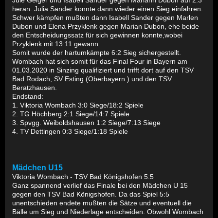
Jule Geiger und Isabell Sander gegen Mariann Dubon auf 2:3
heran. Julia Sander konnte dann wieder einen Sieg einfahren.
Schwer kämpfen mußten dann Isabell Sander gegen Marlen
Dubon und Elena Przyklenk gegen Marian Dubon, ehe beide
den Entscheidungssatz für sich gewinnen konnte,wobei
Przyklenk mit 13:11 gewann.
Somit wurde der hartumkämpte 6:2 Sieg sichergestellt.
Wombach hat sich somit für das Final Four in Bayern am
01.03.2020 in Sinzing qualifiziert und trifft dort auf den TSV
Bad Rodach, SV Esting (Oberbayern ) und den TSV
Beratzhausen.
Endstand:
1. Viktoria Wombach 3:0 Siege/18:2 Spiele
2. TG Höchberg 2:1 Siege/14:7 Spiele
3. Spvgg. Weiboldshausen 1:2 Siege/7:13 Siege
4. TV Dettingen 0:3 Siege/1:18 Spiele
Mädchen U15
Viktoria Wombach - TSV Bad Königshofen 5:5
Ganz spannend verlief das Finale bei den Mädchen U 15
gegen den TSV Bad Königshofen. Da das Spiel 5:5
unentschieden endete mußten die Sätze und eventuell die
Bälle um Sieg und Niederlage entscheiden. Obwohl Wombach